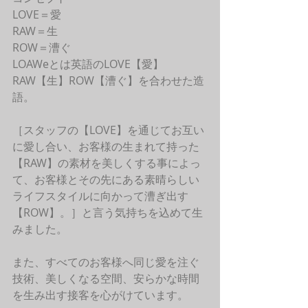
LOVE＝愛
RAW＝生
ROW＝漕ぐ
LOAWeとは英語のLOVE【愛】
RAW【生】ROW【漕ぐ】を合わせた造
語。
［スタッフの【LOVE】を通じてお互い
に愛し合い、お客様の生まれて持った
【RAW】の素材を美しくする事によっ
て、お客様とその先にある素晴らしい
ライフスタイルに向かって漕ぎ出す
【ROW】。］と言う気持ちを込めて生
みました。
また、すべてのお客様へ同じ愛を注ぐ
技術、美しくなる空間、安らかな時間
を生み出す接客を心がけています。