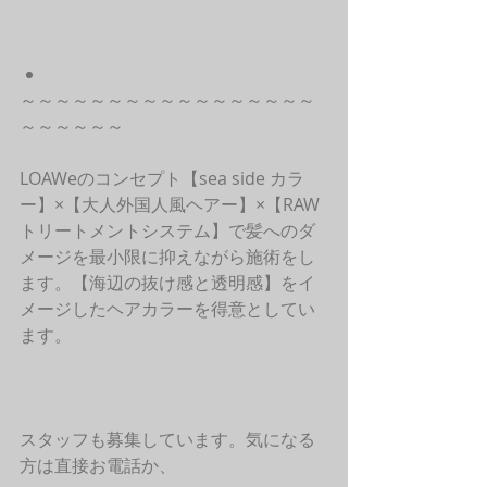
～～～～～～～～～～～～～～～～～
～～～～～～
LOAWeのコンセプト【sea side カラ
ー】×【大人外国人風ヘアー】×【RAW
トリートメントシステム】で髪へのダ
メージを最小限に抑えながら施術をし
ます。【海辺の抜け感と透明感】をイ
メージしたヘアカラーを得意としてい
ます。
スタッフも募集しています。気になる
方は直接お電話か、