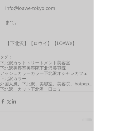
info@loawe-tokyo.com
まで。
【下北沢】【ロウイ】【LOAWe】
タグ：
下北沢カット
トリートメント
美容室
下北沢美容室
美容院
下北沢美容院
アッシュカラー
カラー
下北沢オシャレカフェ
下北沢カラー
外国人風、下北沢、美容室、美容院、hotpepper、口コミ、カット、カラー、外国人風、髪型
下北沢 カット
下北沢 口コミ