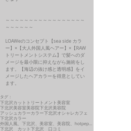
～～～～～～～～～～～～～～～～～
～～～～～～
LOAWeのコンセプト【sea side カラ
ー】×【大人外国人風ヘアー】×【RAW
トリートメントシステム】で髪へのダ
メージを最小限に抑えながら施術をし
ます。【海辺の抜け感と透明感】をイ
メージしたヘアカラーを得意としてい
ます。
タグ：
下北沢カット
トリートメント
美容室
下北沢美容室
美容院
下北沢美容院
アッシュカラー
カラー
下北沢オシャレカフェ
下北沢カラー
外国人風、下北沢、美容室、美容院、hotpepper、口コミ、カット、カラー、外国人風、髪型
下北沢 カット
下北沢 口コミ