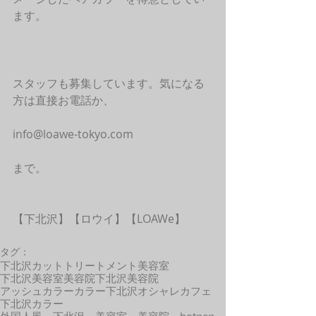
ます。
スタッフも募集しています。気になる
方は直接お電話か、
info@loawe-tokyo.com
まで。
【下北沢】【ロウイ】【LOAWe】
タグ：
下北沢カット
トリートメント
美容室
下北沢美容室
美容院
下北沢美容院
アッシュカラー
カラー
下北沢オシャレカフェ
下北沢カラー