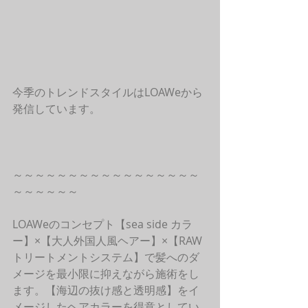
今季のトレンドスタイルはLOAWeから
発信しています。
～～～～～～～～～～～～～～～～～
～～～～～～
LOAWeのコンセプト【sea side カラ
ー】×【大人外国人風ヘアー】×【RAW
トリートメントシステム】で髪へのダ
メージを最小限に抑えながら施術をし
ます。【海辺の抜け感と透明感】をイ
メージしたヘアカラーを得意としてい