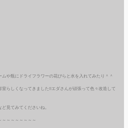
ームや瓶にドライフラワーの花びらと水を入れてみたり＾＾
室らしくなってきました!!エダさんが頑張って色々改造して
など見てみてくださいね。
～～～～～～～～～