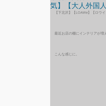
気】【大人外国
【下北沢】【LOAWe】【ロウイ
最近お店の棚にインテリアが増
こんな感じに。