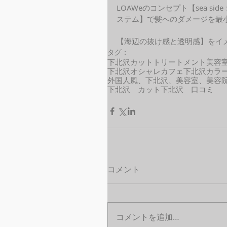
LOAWeのコンセプト【sea s
ステム】で髪へのダメージを最
【海辺の抜け感と透明感】をイ
タグ：
下北沢カット
トリートメント
美容
下北沢オシャレカフェ
下北沢カラ
外国人風、下北沢、美容室、美容院、
下北沢 カット
下北沢 口コミ
コメント
コメントを追加…