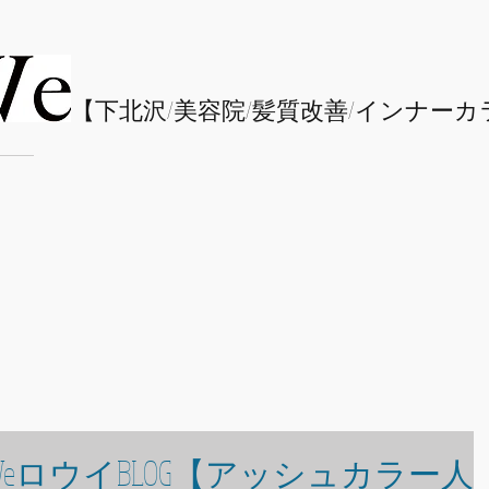
​【下北沢/
美容院/髪質改善/インナーカ
WeロウイBLOG【アッシュカラー人