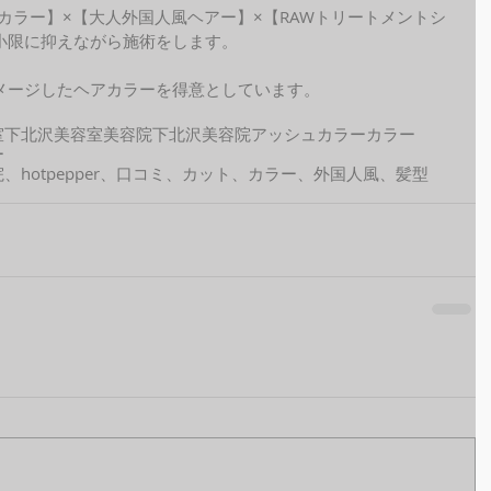
ide カラー】×【大人外国人風ヘアー】×【RAWトリートメントシ
小限に抑えながら施術をします。
メージしたヘアカラーを得意としています。
室
下北沢美容室
美容院
下北沢美容院
アッシュカラー
カラー
ー
hotpepper、口コミ、カット、カラー、外国人風、髪型