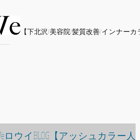
​【下北沢/
美容院/髪質改善/インナーカ
WeロウイBLOG【アッシュカラー人