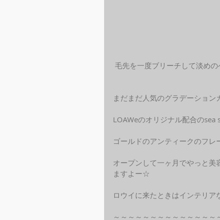
 毛先を一度ブリーチして淡め
まだまだ人気のグラデーション
LOAWeのオリジナル配合のsea
ゴールドのアンティークのフレ
オープンして一ヶ月でやっと美容
ますよー☆
ロウイに来たときはインテリア
～～～～～～～～～～～～～～