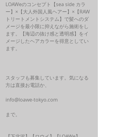
LOAWeのコンセプト【sea side カラ
ー】×【大人外国人風ヘアー】×【RAW
トリートメントシステム】で髪へのダ
メージを最小限に抑えながら施術をし
ます。【海辺の抜け感と透明感】をイ
メージしたヘアカラーを得意としてい
ます。
スタッフも募集しています。気になる
方は直接お電話か、
info@loawe-tokyo.com
まで。
【下北沢】【ロウイ】【LOAWe】