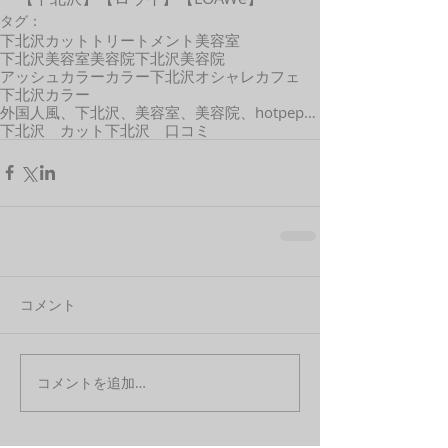
タグ：
下北沢カット
トリートメント
美容室
下北沢美容室
美容院
下北沢美容院
アッシュカラー
カラー
下北沢オシャレカフェ
下北沢カラー
外国人風、下北沢、美容室、美容院、hotpepper、口コミ、カット、カラー、外国人風、髪型
下北沢 カット
下北沢 口コミ
コメント
コメントを追加…