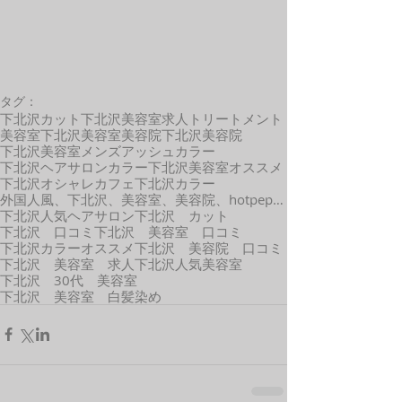
タグ：
下北沢カット
下北沢美容室求人
トリートメント
美容室
下北沢美容室
美容院
下北沢美容院
下北沢美容室メンズ
アッシュカラー
下北沢ヘアサロン
カラー
下北沢美容室オススメ
下北沢オシャレカフェ
下北沢カラー
外国人風、下北沢、美容室、美容院、hotpepper、口コミ、カット、カラー、外国人風、髪型
下北沢人気ヘアサロン
下北沢 カット
下北沢 口コミ
下北沢 美容室 口コミ
下北沢カラーオススメ
下北沢 美容院 口コミ
下北沢 美容室 求人
下北沢人気美容室
下北沢 30代 美容室
下北沢 美容室 白髪染め