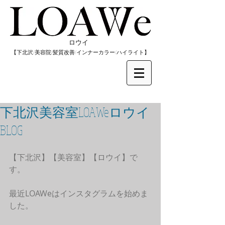
​ロウイ
​【下北沢/
美容院/髪質改善/インナーカラー/
​ハイライト】
下北沢美容室LOAWeロウイ
BLOG
【下北沢】【美容室】【ロウイ】で
す。
最近LOAWeはインスタグラムを始めま
した。