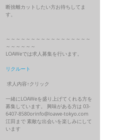
断捨離カットしたい方お待ちしてま
す。
～～～～～～～～～～～～～～～～～
～～～～～～
LOAWeでは求人募集を行います。
リクルート
 求人内容↑クリック
一緒にLOAWeを盛り上げてくれる方を
募集しています。 興味がある方は 03-
6407-8580orinfo@loawe-tokyo.com 
江田まで 素敵な出会いを楽しみにして
います