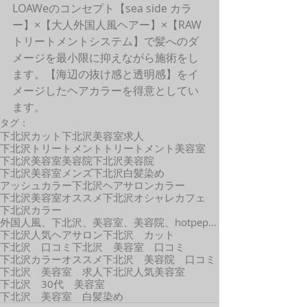
LOAWeのコンセプト【sea side カラ
ー】×【大人外国人風ヘアー】×【RAW
トリートメントシステム】で髪へのダ
メージを最小限に抑えながら施術をし
ます。【海辺の抜け感と透明感】をイ
メージしたヘアカラーを得意としてい
ます。
タグ：
下北沢カット
下北沢美容室求人
下北沢トリートメント
トリートメント
美容室
下北沢美容室
美容院
下北沢美容院
下北沢美容室メンズ
下北沢白髪染め
アッシュカラー
下北沢ヘアサロン
カラー
下北沢美容室オススメ
下北沢オシャレカフェ
下北沢カラー
外国人風、下北沢、美容室、美容院、hotpepper、口コミ、カット、カラー、外国人風、髪型
下北沢人気ヘアサロン
下北沢 カット
下北沢 口コミ
下北沢 美容室 口コミ
下北沢カラーオススメ
下北沢 美容院 口コミ
下北沢 美容室 求人
下北沢人気美容室
下北沢 30代 美容室
下北沢 美容室 白髪染め