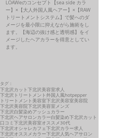
LOAWeのコンセプト【sea side カラ
ー】×【大人外国人風ヘアー】×【RAW
トリートメントシステム】で髪へのダ
メージを最小限に抑えながら施術をし
ます。【海辺の抜け感と透明感】をイ
メージしたヘアカラーを得意としてい
ます。
タグ：
下北沢カット
下北沢美容室求人
下北沢トリートメント
外国人風
hotpepper
トリートメント
美容室
下北沢美容室
美容院
下北沢美容院
下北沢美容室メンズ
下北沢白髪染め
アッシュカラー
下北沢ヘアサロン
カラー
白髪染め
下北沢
カット
口コミ
下北沢美容室オススメ
30代
下北沢オシャレカフェ
下北沢カラー
求人
下北沢オススメカラー
下北沢人気ヘアサロン