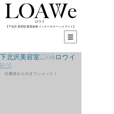
​ロウイ
​【下北沢/
美容院/髪質改善/インナーカラー/
​ハイライト】
下北沢美容室LOAWeロウイ
BLOG
仕事終わりのオフショット！