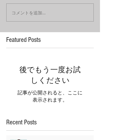
コメントを追加…
Featured Posts
後でもう一度お試
しください
記事が公開されると、ここに
表示されます。
Recent Posts