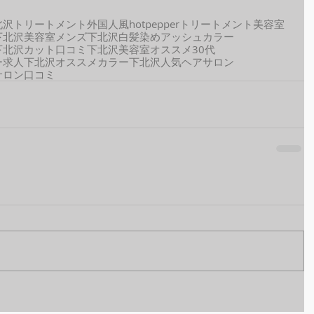
北沢トリートメント
外国人風
hotpepper
トリートメント
美容室
下北沢美容室メンズ
下北沢白髪染め
アッシュカラー
下北沢
カット
口コミ
下北沢美容室オススメ
30代
ー
求人
下北沢オススメカラー
下北沢人気ヘアサロン
サロン口コミ