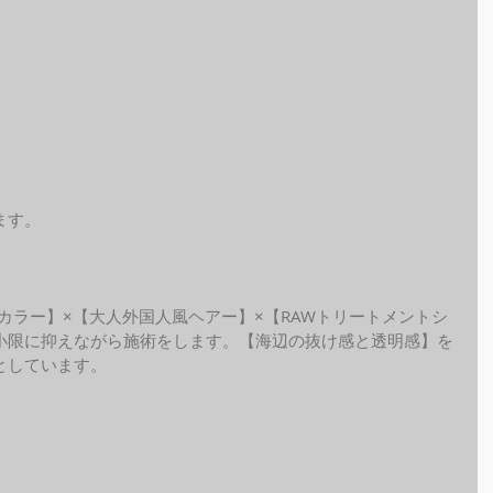
ます。
ide カラー】×【大人外国人風ヘアー】×【RAWトリートメントシ
小限に抑えながら施術をします。【海辺の抜け感と透明感】を
としています。