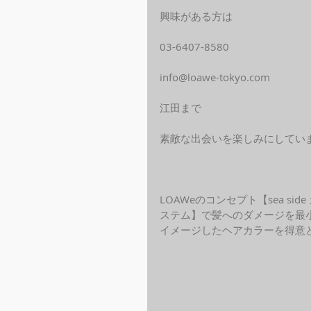
興味がある方は
03-6407-8580
info@loawe-tokyo.com
江田まで
素敵な出会いを楽しみにしてい
LOAWeのコンセプト【sea s
ステム】で髪へのダメージを最
イメージしたヘアカラーを得意