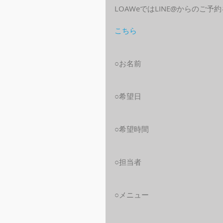
LOAWeではLINE@からのご
こちら
○お名前
○希望日
○希望時間
○担当者
○メニュー