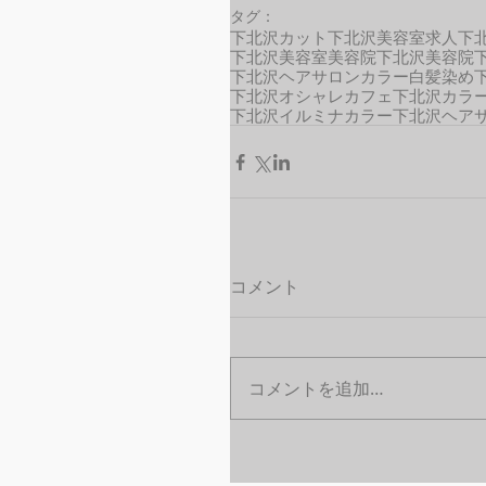
タグ：
下北沢カット
下北沢美容室求人
下
下北沢美容室
美容院
下北沢美容院
下北沢ヘアサロン
カラー
白髪染め
下北沢オシャレカフェ
下北沢カラ
下北沢イルミナカラー
下北沢ヘア
コメント
コメントを追加…