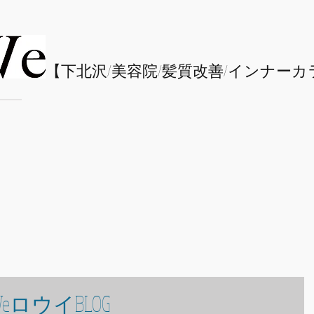
​【下北沢/
美容院/髪質改善/インナーカ
eロウイBLOG