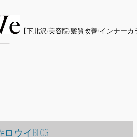
​【下北沢/
美容院/髪質改善/インナーカ
eロウイBLOG