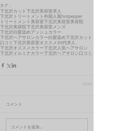
タグ：
下北沢カット
下北沢美容室求人
下北沢トリートメント
外国人風
hotpepper
トリートメント
美容室
下北沢美容室
美容院
下北沢美容院
下北沢美容室メンズ
下北沢白髪染め
アッシュカラー
下北沢ヘアサロン
カラー
白髪染め
下北沢
カット
口コミ
下北沢美容室オススメ
30代
求人
下北沢オススメカラー
下北沢人気ヘアサロン
下北沢イルミナカラー
下北沢ヘアサロン口コミ
コメント
コメントを追加…