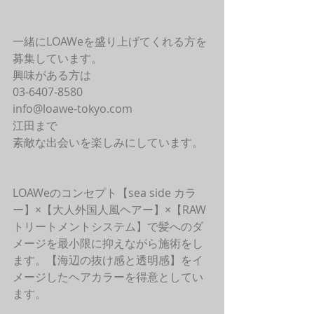
一緒にLOAWeを盛り上げてくれる方を
募集しています。
興味がある方は
03-6407-8580
info@loawe-tokyo.com 
江田まで
素敵な出会いを楽しみにしています。
LOAWeのコンセプト【sea side カラ
ー】×【大人外国人風ヘアー】×【RAW
トリートメントシステム】で髪へのダ
メージを最小限に抑えながら施術をし
ます。【海辺の抜け感と透明感】をイ
メージしたヘアカラーを得意としてい
ます。