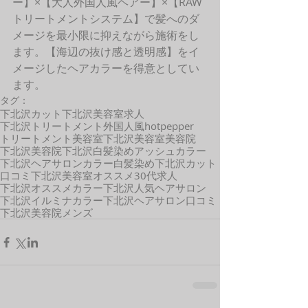
ー】×【大人外国人風ヘアー】×【RAW
トリートメントシステム】で髪へのダ
メージを最小限に抑えながら施術をし
ます。【海辺の抜け感と透明感】をイ
メージしたヘアカラーを得意としてい
ます。
タグ：
下北沢カット
下北沢美容室求人
下北沢トリートメント
外国人風
hotpepper
トリートメント
美容室
下北沢美容室
美容院
下北沢美容院
下北沢白髪染め
アッシュカラー
下北沢ヘアサロン
カラー
白髪染め
下北沢
カット
口コミ
下北沢美容室オススメ
30代
求人
下北沢オススメカラー
下北沢人気ヘアサロン
下北沢イルミナカラー
下北沢ヘアサロン口コミ
下北沢美容院メンズ