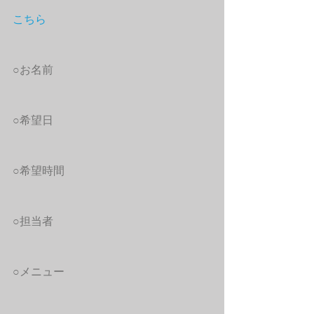
こちら
○お名前
○希望日
○希望時間
○担当者
○メニュー