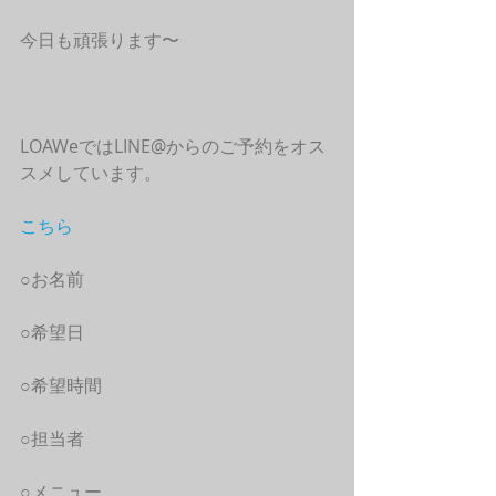
今日も頑張ります〜
LOAWeではLINE@からのご予約をオス
スメしています。
こちら
○お名前
○希望日
○希望時間
○担当者
○メニュー