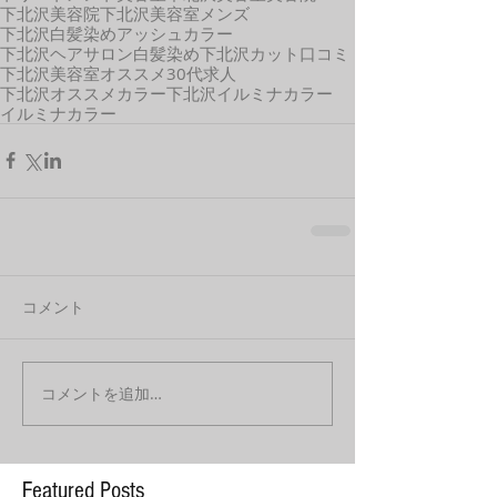
下北沢美容院
下北沢美容室メンズ
下北沢白髪染め
アッシュカラー
下北沢ヘアサロン
白髪染め
下北沢
カット
口コミ
下北沢美容室オススメ
30代
求人
下北沢オススメカラー
下北沢イルミナカラー
イルミナカラー
コメント
コメントを追加…
Featured Posts