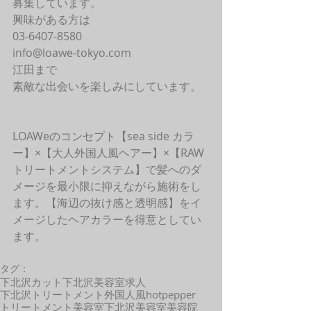
募集しています。
興味がある方は
03-6407-8580
info@loawe-tokyo.com 
江田まで
素敵な出会いを楽しみにしています。
LOAWeのコンセプト【sea side カラ
ー】×【大人外国人風ヘアー】×【RAW
トリートメントシステム】で髪へのダ
メージを最小限に抑えながら施術をし
ます。【海辺の抜け感と透明感】をイ
メージしたヘアカラーを得意としてい
ます。 
タグ：
下北沢カット
下北沢美容室求人
下北沢トリートメント
外国人風
hotpepper
トリートメント
美容室
下北沢美容室
美容院