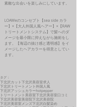
素敵な出会いを楽しみにしています。
LOAWeのコンセプト【sea side カラ
ー】×【大人外国人風ヘアー】×【RAW
トリートメントシステム】で髪へのダ
メージを最小限に抑えながら施術をし
ます。【海辺の抜け感と透明感】をイ
メージしたヘアカラーを得意としてい
ます。 
タグ：
下北沢カット
下北沢美容室求人
下北沢トリートメント
外国人風
下北沢アッシュカラー
hotpepper
トリートメント
美容室
下北沢美容室口コミ
下北沢美容室
美容院
下北沢美容院
下北沢美容室メンズ
下北沢白髪染め