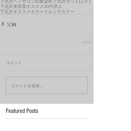
下北沢ヘアサロン
白髪染め
下北沢
カット
口コミ
下北沢美容室オススメ
30代
求人
下北沢オススメカラー
イルミナカラー
コメント
コメントを追加…
Featured Posts