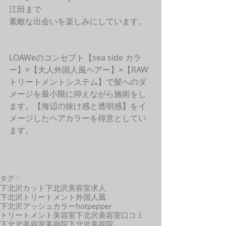
江田まで
素敵な出会いを楽しみにしています。
LOAWeのコンセプト【sea side カラ
ー】×【大人外国人風ヘアー】×【RAW
トリートメントシステム】で髪へのダ
メージを最小限に抑えながら施術をし
ます。【海辺の抜け感と透明感】をイ
メージしたヘアカラーを得意としてい
ます。 
タグ：
下北沢カット
下北沢美容室求人
下北沢トリートメント
外国人風
下北沢アッシュカラー
hotpepper
トリートメント
美容室
下北沢美容室口コミ
下北沢美容室
美容院
下北沢美容院