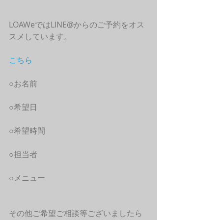
LOAWeではLINE@からのご予約をオス
スメしています。
こちら
○お名前
○希望日
○希望時間
○担当者
○メニュー
その他ご希望ご相談等ございましたら