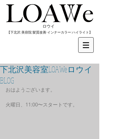
​ロウイ
​【下北沢/
美容院/髪質改善/インナーカラー/
​ハイライト】
下北沢美容室LOAWeロウイ
BLOG
おはようございます。
火曜日、11:00〜スタートです。