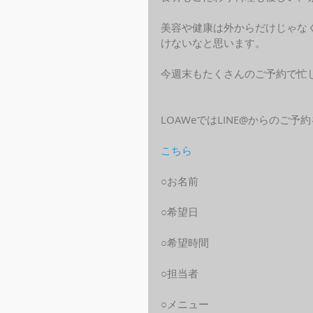
美容や健康は外からだけじゃな
けないなと思います。
今週末もたくさんのご予約で忙
LOAWeではLINE@からのご
こちら
○お名前
○希望日
○希望時間
○担当者
○メニュー