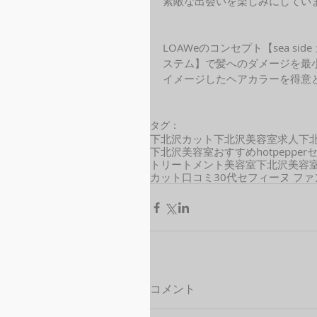
素敵な出会いを楽しみにしてい
LOAWeのコンセプト【sea s
ステム】で髪へのダメージを最
イメージしたヘアカラーを得意と
タグ：
下北沢カット
下北沢美容室求人
下
下北沢美容室おすすめ
hotpepper
トリートメント
美容室
下北沢美容
カット
口コミ
30代
セフィーヌ フ
コメント