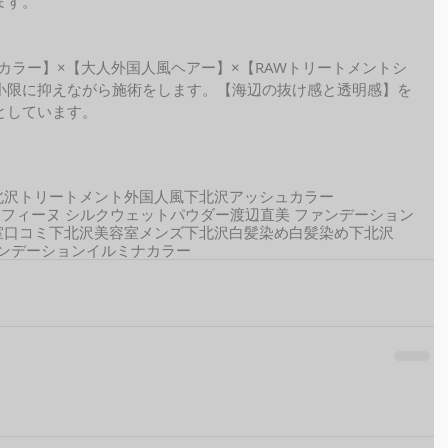
ます。
ide カラー】×【大人外国人風ヘアー】×【RAWトリートメントシ
小限に抑えながら施術をします。【海辺の抜け感と透明感】を
しています。 
北沢トリートメント
外国人風
下北沢アッシュカラー
セフィーヌ シルクウェットパウダー
渡辺直美 ファンデーション
室口コミ
下北沢美容室メンズ
下北沢白髪染め
白髪染め
下北沢
ァンデーション
イルミナカラー