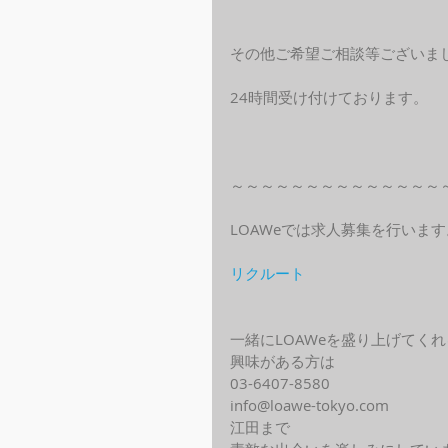
その他ご希望ご相談等ございま
24時間受け付けております。
～～～～～～～～～～～～～～
LOAWeでは求人募集を行います
リクルート
一緒にLOAWeを盛り上げてく
興味がある方は
03-6407-8580
info@loawe-tokyo.com 
江田まで