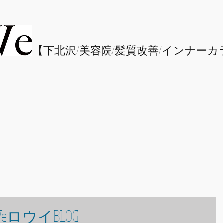
​【下北沢/
美容院/髪質改善/インナーカ
eロウイBLOG