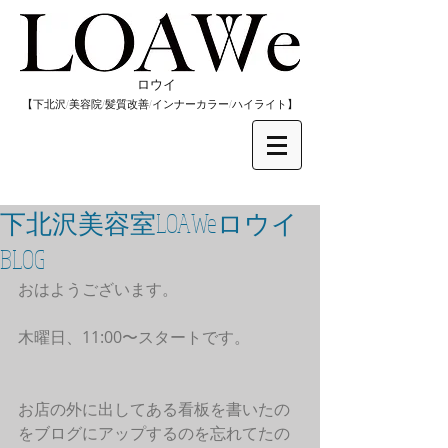
​ロウイ
​【下北沢/
美容院/髪質改善/インナーカラー/
​ハイライト】
下北沢美容室LOAWeロウイ
BLOG
おはようございます。
木曜日、11:00〜スタートです。
お店の外に出してある看板を書いたの
をブログにアップするのを忘れてたの