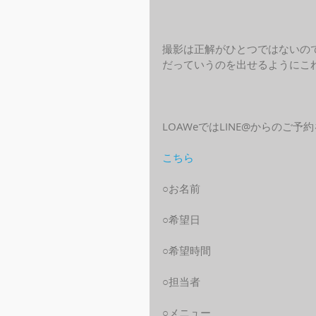
撮影は正解がひとつではないの
だっていうのを出せるようにこ
LOAWeではLINE@からのご
こちら
○お名前
○希望日
○希望時間
○担当者
○メニュー