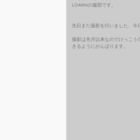
LOAWeの服部です。
先日また撮影を行いました、今
撮影は先月以来なのでけっこう
きるようにがんばります。