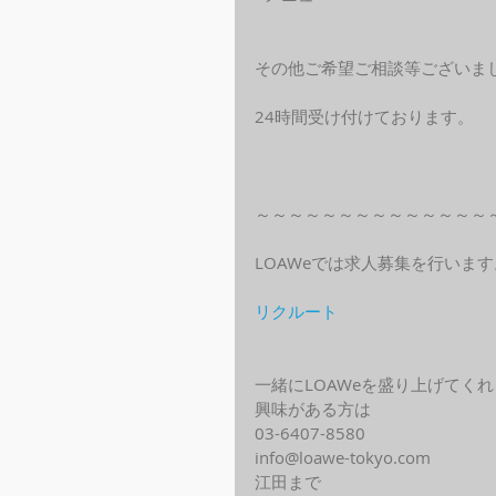
その他ご希望ご相談等ございま
24時間受け付けております。
～～～～～～～～～～～～～～
LOAWeでは求人募集を行います
リクルート
一緒にLOAWeを盛り上げてく
興味がある方は
03-6407-8580
info@loawe-tokyo.com 
江田まで