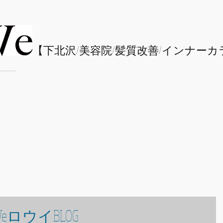
​【下北沢/
美容院/髪質改善/インナーカ
eロウイBLOG