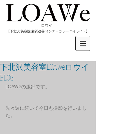
​ロウイ
​【下北沢/
美容院/髪質改善/インナーカラー/
​ハイライト】
下北沢美容室LOAWeロウイ
BLOG
LOAWeの服部です。
先々週に続いて今日も撮影を行いまし
た。