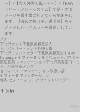
ー】×【大人外国人風ヘアー】×【RAW
トリートメントシステム】で髪へのダ
メージを最小限に抑えながら施術をし
ます。【海辺の抜け感と透明感】をイ
メージしたヘアカラーを得意としてい
ます。 
タグ：
下北沢カット
下北沢美容室求人
下北沢トリートメント
外国人風
下北沢アッシュカラー
下北沢美容室おすすめ
hotpepper
セフィーヌ シルクウェットパウダー
渡辺直美 ファンデーション
下北沢美容室口コミ
下北沢美容室メンズ
セフィーヌ ファンデーション取扱い店
セフィーヌ ファンデーション
都内 セフィーヌ シルクウェットパウダー