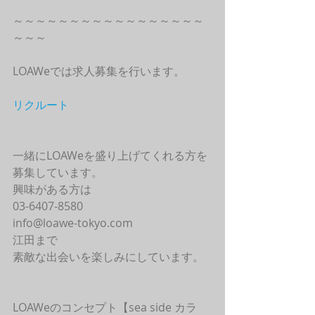
～～～～～～～～～～～～～～～～～
～～～
LOAWeでは求人募集を行います。
リクルート
一緒にLOAWeを盛り上げてくれる方を
募集しています。
興味がある方は
03-6407-8580
info@loawe-tokyo.com 
江田まで
素敵な出会いを楽しみにしています。
LOAWeのコンセプト【sea side カラ