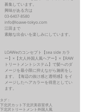
募集しています。
興味がある方は
03-6407-8580
info@loawe-tokyo.com 
江田まで
素敵な出会いを楽しみにしています。
LOAWeのコンセプト【sea side カラ
ー】×【大人外国人風ヘアー】×【RAW
トリートメントシステム】で髪へのダ
メージを最小限に抑えながら施術をし
ます。【海辺の抜け感と透明感】をイ
メージしたヘアカラーを得意としてい
ます。 
タグ：
下北沢カット
下北沢美容室求人
下北沢トリートメント
外国人風