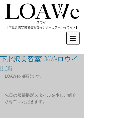
​ロウイ
​【下北沢/
美容院/髪質改善/インナーカラー/
​ハイライト】
下北沢美容室LOAWeロウイ
BLOG
LOAWeの服部です。
先日の服部撮影スタイルを少しご紹介
させていただきます。