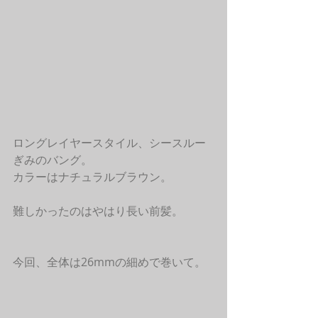
ロングレイヤースタイル、シースルー
ぎみのバング。
カラーはナチュラルブラウン。 
難しかったのはやはり長い前髪。
今回、全体は26mmの細めで巻いて。