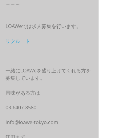
～～～
LOAWeでは求人募集を行います。
リクルート
一緒にLOAWeを盛り上げてくれる方を
募集しています。
興味がある方は
03-6407-8580
info@loawe-tokyo.com
江田まで