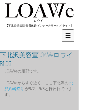
​ロウイ
​【下北沢/
美容院/髪質改善/インナーカラー/
​ハイライト】
下北沢美容室LOAWeロウイ
BLOG
LOAWeの服部です。
LOAWeからすぐ近く、ここ下北沢の 
北
沢八幡祭り
 が9/2、9/3と行われていま
す。