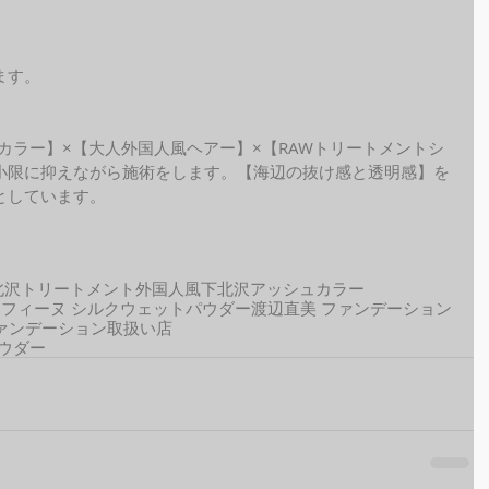
ます。
ide カラー】×【大人外国人風ヘアー】×【RAWトリートメントシ
小限に抑えながら施術をします。【海辺の抜け感と透明感】を
しています。 
北沢トリートメント
外国人風
下北沢アッシュカラー
セフィーヌ シルクウェットパウダー
渡辺直美 ファンデーション
ァンデーション取扱い店
パウダー