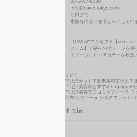
03-6407-8580
info@loawe-tokyo.com 
江田まで
素敵な出会いを楽しみにしてい
LOAWeのコンセプト【sea s
ステム】で髪へのダメージを最
イメージしたヘアカラーを得意と
タグ：
下北沢カット
下北沢美容室求人
下
下北沢美容室おすすめ
hotpepper
下北沢美容室口コミ
セフィーヌ フ
都内 セフィーヌ シルクウェット