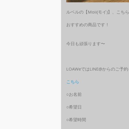
ルベルの【Moii(モイ)】、
おすすめの商品です！
今日も頑張ります〜
LOAWeではLINE@からのご
こちら
○お名前
○希望日
○希望時間