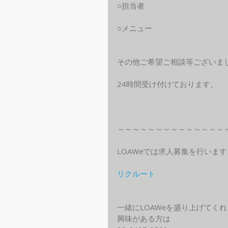
○担当者
○メニュー
その他ご希望ご相談等ございま
24時間受け付けております。
～～～～～～～～～～～～～～
LOAWeでは求人募集を行います
リクルート
一緒にLOAWeを盛り上げてく
興味がある方は