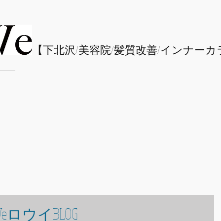
​【下北沢/
美容院/髪質改善/インナーカ
eロウイBLOG