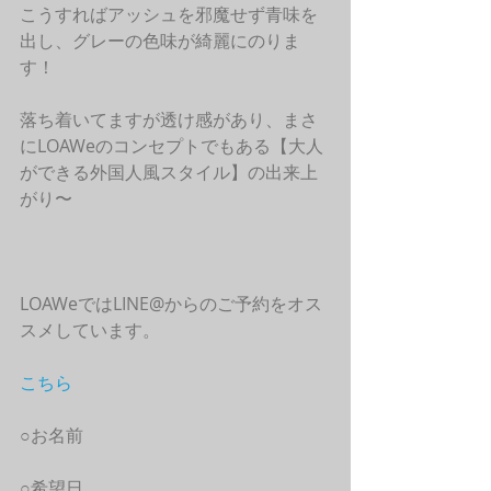
こうすればアッシュを邪魔せず青味を
出し、グレーの色味が綺麗にのりま
す！ 
落ち着いてますが透け感があり、まさ
にLOAWeのコンセプトでもある【大人
ができる外国人風スタイル】の出来上
がり〜
LOAWeではLINE@からのご予約をオス
スメしています。
こちら
○お名前
○希望日