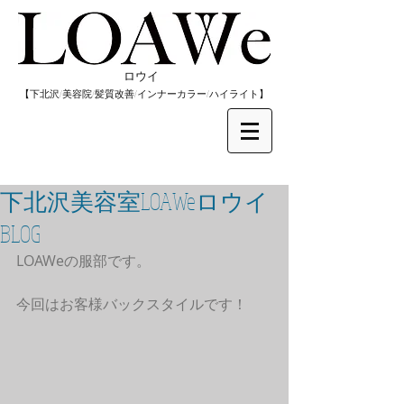
​ロウイ
​【下北沢/
美容院/髪質改善/インナーカラー/
​ハイライト】
下北沢美容室LOAWeロウイ
BLOG
LOAWeの服部です。
今回はお客様バックスタイルです！