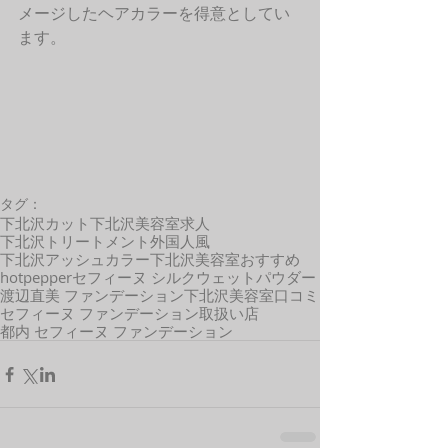
メージしたヘアカラーを得意としてい
ます。
タグ：
下北沢カット
下北沢美容室求人
下北沢トリートメント
外国人風
下北沢アッシュカラー
下北沢美容室おすすめ
hotpepper
セフィーヌ シルクウェットパウダー
渡辺直美 ファンデーション
下北沢美容室口コミ
セフィーヌ ファンデーション取扱い店
都内 セフィーヌ ファンデーション