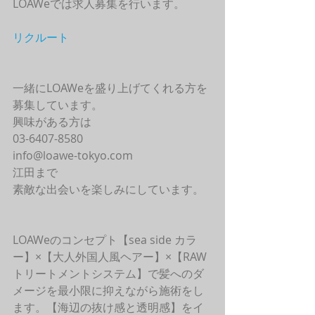
LOAWeでは求人募集を行います。
リクルート
一緒にLOAWeを盛り上げてくれる方を
募集しています。
興味がある方は
03-6407-8580
info@loawe-tokyo.com 
江田まで
素敵な出会いを楽しみにしています。
LOAWeのコンセプト【sea side カラ
ー】×【大人外国人風ヘアー】×【RAW
トリートメントシステム】で髪へのダ
メージを最小限に抑えながら施術をし
ます。【海辺の抜け感と透明感】をイ