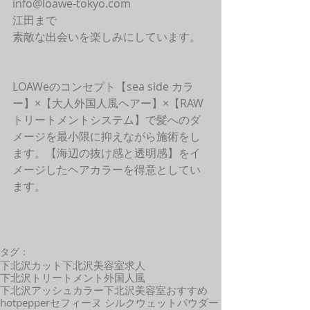
info@loawe-tokyo.com 
江田まで
素敵な出会いを楽しみにしています。
LOAWeのコンセプト【sea side カラ
ー】×【大人外国人風ヘアー】×【RAW
トリートメントシステム】で髪へのダ
メージを最小限に抑えながら施術をし
ます。【海辺の抜け感と透明感】をイ
メージしたヘアカラーを得意としてい
ます。 
タグ：
下北沢カット
下北沢美容室求人
下北沢トリートメント
外国人風
下北沢アッシュカラー
下北沢美容室おすすめ
hotpepper
セフィーヌ シルクウェットパウダー