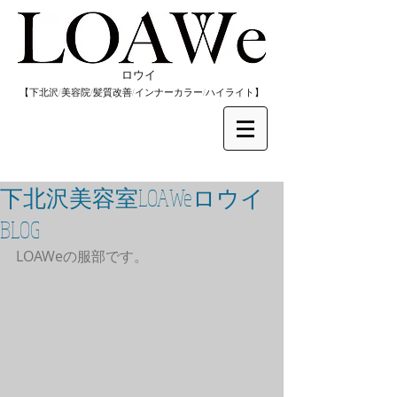
​ロウイ
​【下北沢/
美容院/髪質改善/インナーカラー/
​ハイライト】
下北沢美容室LOAWeロウイ
BLOG
LOAWeの服部です。