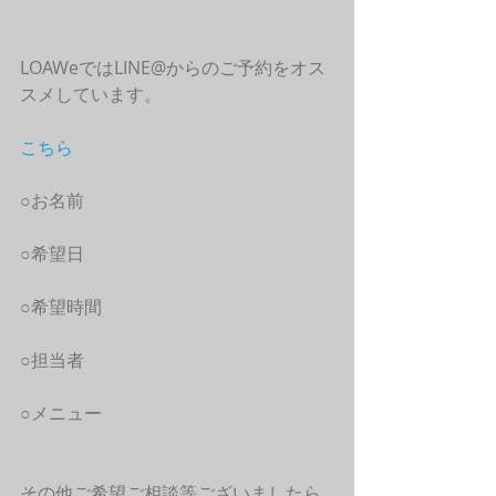
LOAWeではLINE@からのご予約をオス
スメしています。
こちら
○お名前
○希望日
○希望時間
○担当者
○メニュー
その他ご希望ご相談等ございましたら