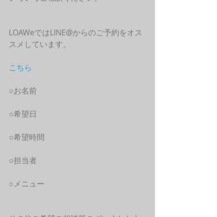
LOAWeではLINE@からのご予約をオス
スメしています。
こちら
○お名前
○希望日
○希望時間
○担当者
○メニュー