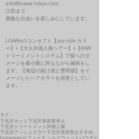
info@loawe-tokyo.com 
江田まで
素敵な出会いを楽しみにしています。
LOAWeのコンセプト【sea side カラ
ー】×【大人外国人風ヘアー】×【RAW
トリートメントシステム】で髪へのダ
メージを最小限に抑えながら施術をし
ます。【海辺の抜け感と透明感】をイ
メージしたヘアカラーを得意としてい
ます。
タグ：
下北沢カット
下北沢美容室求人
下北沢トリートメント
外国人風
下北沢アッシュカラー
下北沢美容室おすすめ
hotpepper
セフィーヌ シルクウェットパウダー