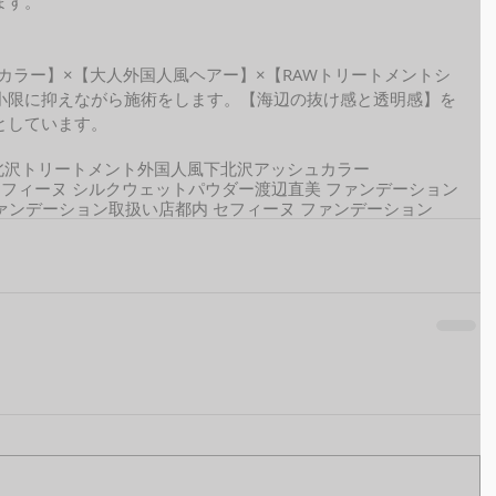
ます。
ide カラー】×【大人外国人風ヘアー】×【RAWトリートメントシ
小限に抑えながら施術をします。【海辺の抜け感と透明感】を
しています。 
北沢トリートメント
外国人風
下北沢アッシュカラー
セフィーヌ シルクウェットパウダー
渡辺直美 ファンデーション
ァンデーション取扱い店
都内 セフィーヌ ファンデーション