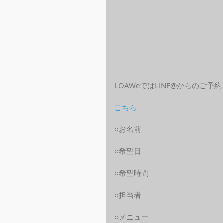
LOAWeではLINE@からのご
こちら
○お名前
○希望日
○希望時間
○担当者
○メニュー