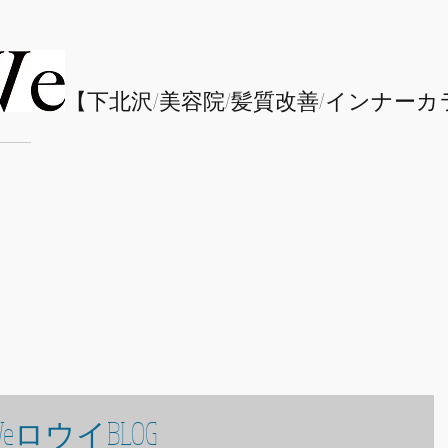
​【下北沢/
美容院/髪質改善/インナーカ
eロウイBLOG