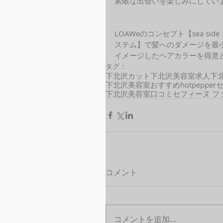
素敵な出会いを楽しみにしてい
LOAWeのコンセプト【sea s
ステム】で髪へのダメージを最
イメージしたヘアカラーを得意と
タグ：
下北沢カット
下北沢美容室求人
下
下北沢美容室おすすめ
hotpepper
下北沢美容室口コミ
セフィーヌ フ
コメント
コメントを追加…