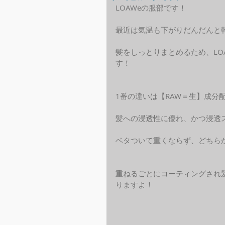
LOAWeの服部です！
最近は気温も下がりだんだんと
髪をしっとりまとめるため、LO
す！
1番の違いは【RAW＝生】成分
髪への浸透性に優れ、かつ浸透
ベタついて重くならず、どちら
重ねるごとにコーティングされ
りますよ！