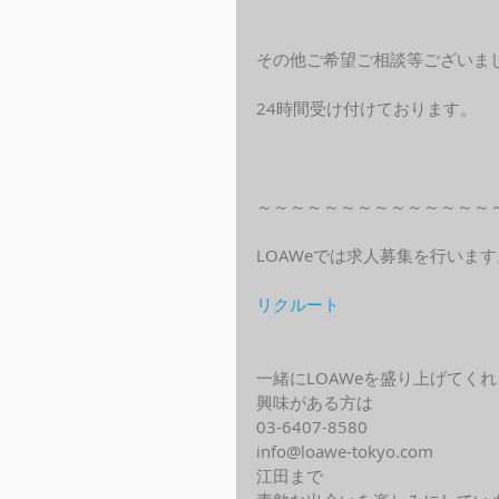
その他ご希望ご相談等ございま
24時間受け付けております。
～～～～～～～～～～～～～～
LOAWeでは求人募集を行います
リクルート
一緒にLOAWeを盛り上げてく
興味がある方は
03-6407-8580
info@loawe-tokyo.com 
江田まで