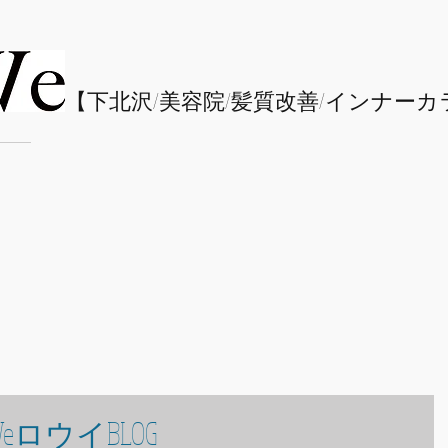
​【下北沢/
美容院/髪質改善/インナーカ
eロウイBLOG