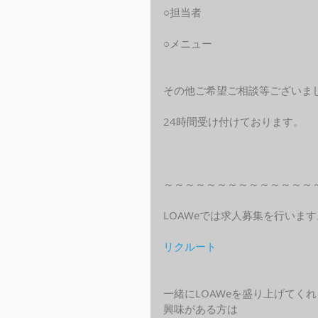
○担当者
○メニュー
その他ご希望ご相談等ございま
24時間受け付けております。
～～～～～～～～～～～～～～
LOAWeでは求人募集を行います
リクルート
一緒にLOAWeを盛り上げてく
興味がある方は