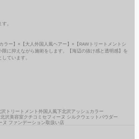
ます。
ide カラー】×【大人外国人風ヘアー】×【RAWトリートメントシ
小限に抑えながら施術をします。【海辺の抜け感と透明感】を
としています。
北沢トリートメント
外国人風
下北沢アッシュカラー
下北沢美容室クチコミ
セフィーヌ シルクウェットパウダー
ーヌ ファンデーション取扱い店