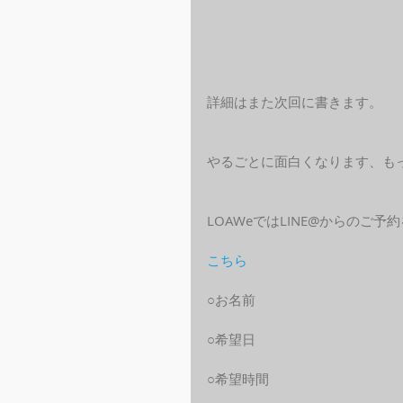
詳細はまた次回に書きます。
やるごとに面白くなります、も
LOAWeではLINE@からのご
こちら
○お名前
○希望日
○希望時間