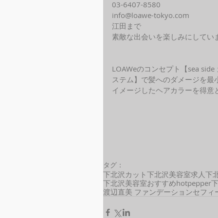
03-6407-8580
info@loawe-tokyo.com 
江田まで
素敵な出会いを楽しみにしてい
LOAWeのコンセプト【sea s
ステム】で髪へのダメージを最
イメージしたヘアカラーを得意
タグ：
下北沢カット
下北沢美容室求人
下
下北沢美容室おすすめ
hotpepper
渡辺直美 ファンデーション
セフィ