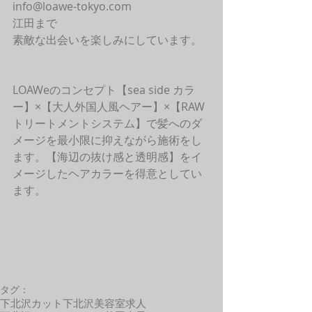
info@loawe-tokyo.com 
江田まで
素敵な出会いを楽しみにしています。
LOAWeのコンセプト【sea side カラ
ー】×【大人外国人風ヘアー】×【RAW
トリートメントシステム】で髪へのダ
メージを最小限に抑えながら施術をし
ます。【海辺の抜け感と透明感】をイ
メージしたヘアカラーを得意としてい
ます。
タグ：
下北沢カット
下北沢美容室求人