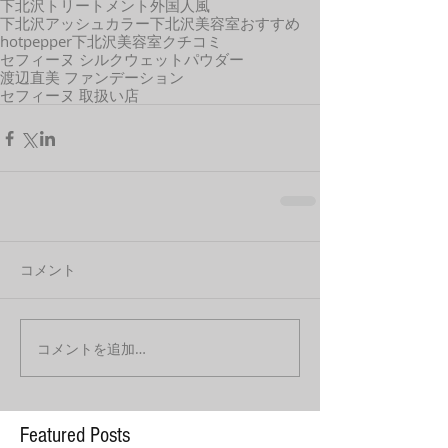
下北沢トリートメント
外国人風
下北沢アッシュカラー
下北沢美容室おすすめ
hotpepper
下北沢美容室クチコミ
セフィーヌ シルクウェットパウダー
渡辺直美 ファンデーション
セフィーヌ 取扱い店
コメント
コメントを追加…
Featured Posts