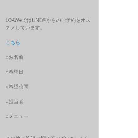
LOAWeではLINE@からのご予約をオス
スメしています。
こちら
○お名前
○希望日
○希望時間
○担当者
○メニュー