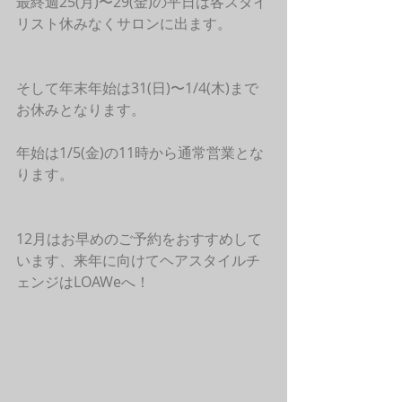
最終週25(月)〜29(金)の平日は各スタイ
リスト休みなくサロンに出ます。
そして年末年始は31(日)〜1/4(木)まで
お休みとなります。
年始は1/5(金)の11時から通常営業とな
ります。
12月はお早めのご予約をおすすめして
います、来年に向けてヘアスタイルチ
ェンジはLOAWeへ！