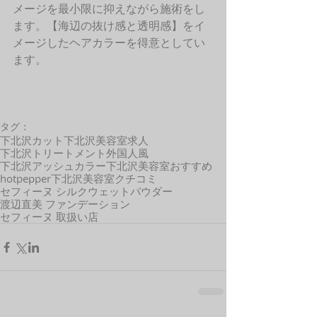
メージを最小限に抑えながら施術をし
ます。【海辺の抜け感と透明感】をイ
メージしたヘアカラーを得意としてい
ます。
タグ：
下北沢カット
下北沢美容室求人
下北沢トリートメント
外国人風
下北沢アッシュカラー
下北沢美容室おすすめ
hotpepper
下北沢美容室クチコミ
セフィーヌ シルクウェットパウダー
渡辺直美 ファンデーション
セフィーヌ 取扱い店