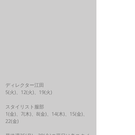
ディレクター江田
5(火)、12(火)、19(火)
スタイリスト服部
1(金)、7(木)、8(金)、14(木)、15(金)、
22(金)