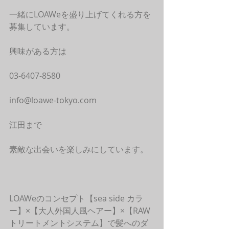
一緒にLOAWeを盛り上げてくれる方を
募集しています。
興味がある方は
03-6407-8580
info@loawe-tokyo.com
江田まで
素敵な出会いを楽しみにしています。
LOAWeのコンセプト【sea side カラ
ー】×【大人外国人風ヘアー】×【RAW
トリートメントシステム】で髪へのダ