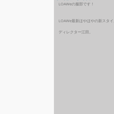
LOAWeの服部です！
LOAWe最新ほやほやの新スタ
ディレクター江田。