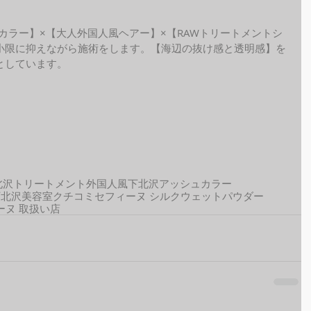
ide カラー】×【大人外国人風ヘアー】×【RAWトリートメントシ
小限に抑えながら施術をします。【海辺の抜け感と透明感】を
としています。
北沢トリートメント
外国人風
下北沢アッシュカラー
下北沢美容室クチコミ
セフィーヌ シルクウェットパウダー
ーヌ 取扱い店