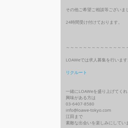
その他ご希望ご相談等ございま
24時間受け付けております。
～～～～～～～～～～～～～～
LOAWeでは求人募集を行います
リクルート
一緒にLOAWeを盛り上げてく
興味がある方は
03-6407-8580
info@loawe-tokyo.com 
江田まで
素敵な出会いを楽しみにしてい