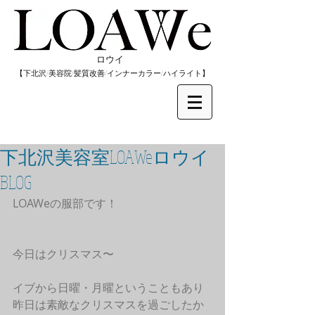
​ロウイ
​【下北沢/
美容院/髪質改善/インナーカラー/
​ハイライト】
下北沢美容室LOAWeロウイ
BLOG
LOAWeの服部です！
今日はクリスマス〜
イブから日曜・月曜ということもあり
昨日は素敵なクリスマスを過ごしたか