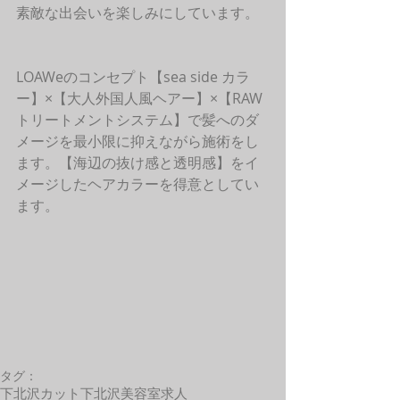
素敵な出会いを楽しみにしています。
LOAWeのコンセプト【sea side カラ
ー】×【大人外国人風ヘアー】×【RAW
トリートメントシステム】で髪へのダ
メージを最小限に抑えながら施術をし
ます。【海辺の抜け感と透明感】をイ
メージしたヘアカラーを得意としてい
ます。
タグ：
下北沢カット
下北沢美容室求人