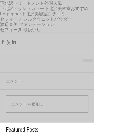
下北沢トリートメント
外国人風
下北沢アッシュカラー
下北沢美容室おすすめ
hotpepper
下北沢美容室クチコミ
セフィーヌ シルクウェットパウダー
渡辺直美 ファンデーション
セフィーヌ 取扱い店
コメント
コメントを追加…
Featured Posts