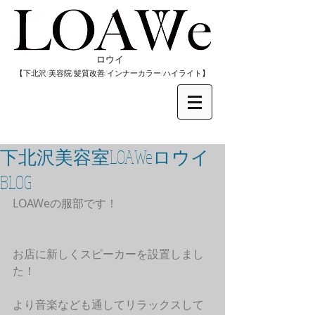
​ロウイ
​【下北沢/
美容院/髪質改善/インナーカラー/
​ハイライト】
下北沢美容室LOAWeロウイ
BLOG
LOAWeの服部です！
お店に新しくスピーカーを設置しまし
た！
より音楽なども通してリラックスして