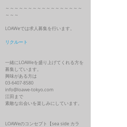
～～～～～～～～～～～～～～～～～
～～～
LOAWeでは求人募集を行います。
リクルート
一緒にLOAWeを盛り上げてくれる方を
募集しています。
興味がある方は
03-6407-8580
info@loawe-tokyo.com 
江田まで
素敵な出会いを楽しみにしています。
LOAWeのコンセプト【sea side カラ