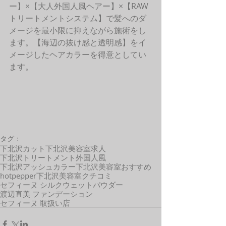
ー】×【大人外国人風ヘアー】×【RAW
トリートメントシステム】で髪へのダ
メージを最小限に抑えながら施術をし
ます。【海辺の抜け感と透明感】をイ
メージしたヘアカラーを得意としてい
ます。
タグ：
下北沢カット
下北沢美容室求人
下北沢トリートメント
外国人風
下北沢アッシュカラー
下北沢美容室おすすめ
hotpepper
下北沢美容室クチコミ
セフィーヌ シルクウェットパウダー
渡辺直美 ファンデーション
セフィーヌ 取扱い店