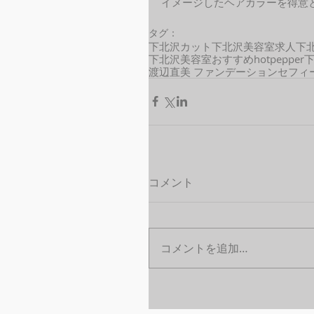
イメージしたヘアカラーを得意と
タグ：
下北沢カット
下北沢美容室求人
下
下北沢美容室おすすめ
hotpepper
渡辺直美 ファンデーション
セフィ
コメント
コメントを追加…