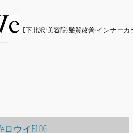
​【下北沢/
美容院/髪質改善/インナーカ
eロウイBLOG