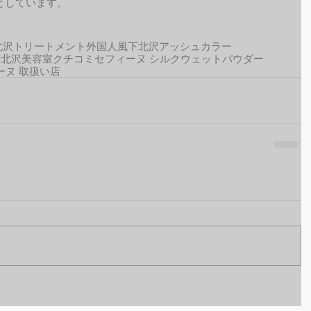
しています。 
北沢トリートメント
外国人風
下北沢アッシュカラー
下北沢美容室クチコミ
セフィーヌ シルクウェットパウダー
ーヌ 取扱い店