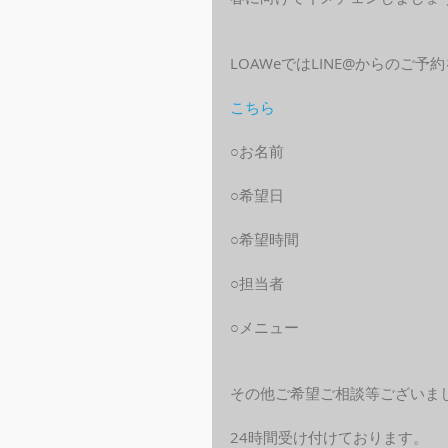
LOAWeではLINE@からのご
こちら
○お名前
○希望日
○希望時間
○担当者
○メニュー
その他ご希望ご相談等ございま
24時間受け付けております。