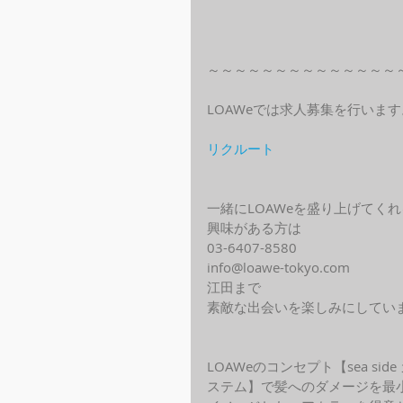
～～～～～～～～～～～～～～
LOAWeでは求人募集を行います
リクルート
一緒にLOAWeを盛り上げてく
興味がある方は
03-6407-8580
info@loawe-tokyo.com 
江田まで
素敵な出会いを楽しみにしてい
LOAWeのコンセプト【sea s
ステム】で髪へのダメージを最