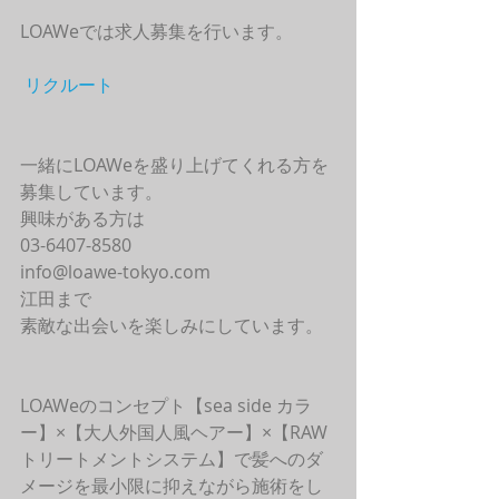
LOAWeでは求人募集を行います。
リクルート
一緒にLOAWeを盛り上げてくれる方を
募集しています。
興味がある方は
03-6407-8580
info@loawe-tokyo.com 
江田まで
素敵な出会いを楽しみにしています。
LOAWeのコンセプト【sea side カラ
ー】×【大人外国人風ヘアー】×【RAW
トリートメントシステム】で髪へのダ
メージを最小限に抑えながら施術をし