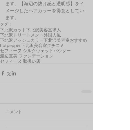
ます。【海辺の抜け感と透明感】をイ
メージしたヘアカラーを得意としてい
ます。 
タグ：
下北沢カット
下北沢美容室求人
下北沢トリートメント
外国人風
下北沢アッシュカラー
下北沢美容室おすすめ
hotpepper
下北沢美容室クチコミ
セフィーヌ シルクウェットパウダー
渡辺直美 ファンデーション
セフィーヌ 取扱い店
コメント