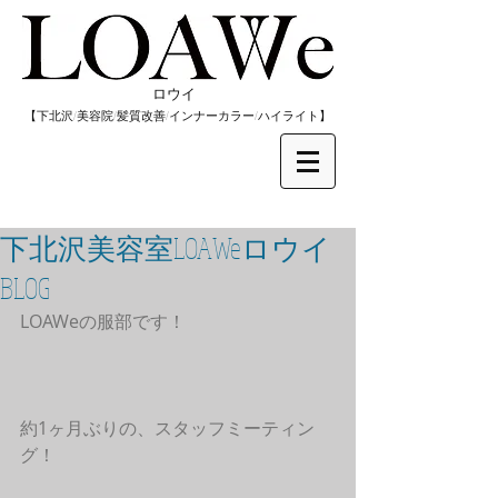
​ロウイ
​【下北沢/
美容院/髪質改善/インナーカラー/
​ハイライト】
下北沢美容室LOAWeロウイ
BLOG
LOAWeの服部です！
約1ヶ月ぶりの、スタッフミーティン
グ！