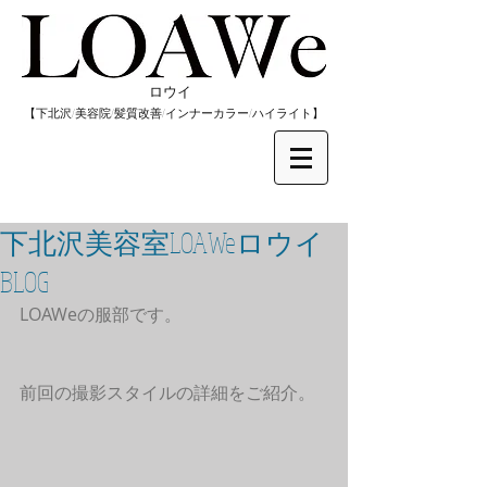
​ロウイ
​【下北沢/
美容院/髪質改善/インナーカラー/
​ハイライト】
下北沢美容室LOAWeロウイ
BLOG
LOAWeの服部です。
前回の撮影スタイルの詳細をご紹介。