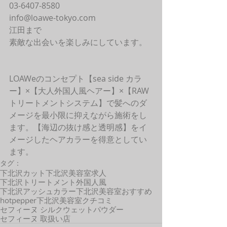
03-6407-8580
info@loawe-tokyo.com 
江田まで
素敵な出会いを楽しみにしています。
LOAWeのコンセプト【sea side カラ
ー】×【大人外国人風ヘアー】×【RAW
トリートメントシステム】で髪へのダ
メージを最小限に抑えながら施術をし
ます。【海辺の抜け感と透明感】をイ
メージしたヘアカラーを得意としてい
ます。 
タグ：
下北沢カット
下北沢美容室求人
下北沢トリートメント
外国人風
下北沢アッシュカラー
下北沢美容室おすすめ
hotpepper
下北沢美容室クチコミ
セフィーヌ シルクウェットパウダー
セフィーヌ 取扱い店