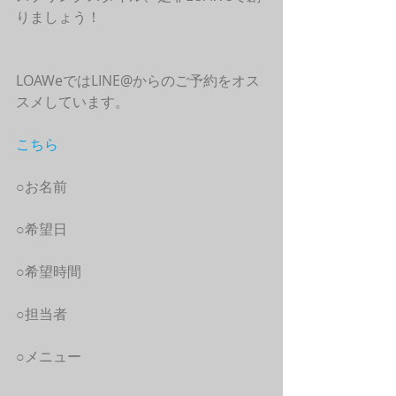
りましょう！
LOAWeではLINE@からのご予約をオス
スメしています。
こちら
○お名前
○希望日
○希望時間
○担当者
○メニュー