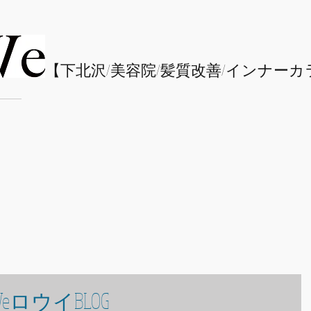
​【下北沢/
美容院/髪質改善/インナーカ
eロウイBLOG