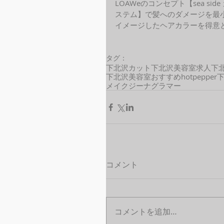
LOAWeのコンセプト【sea s
ステム】で髪へのダメージを最
イメージしたヘアカラーを得意と
タグ：
下北沢カット
下北沢美容室求人
下
下北沢美容室おすすめ
hotpepper
メイクジーナグラマー
コメント
コメントを追加…