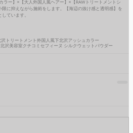
ide カラー】×【大人外国人風ヘアー】×【RAWトリートメントシ
小限に抑えながら施術をします。【海辺の抜け感と透明感】を
しています。 
北沢トリートメント
外国人風
下北沢アッシュカラー
下北沢美容室クチコミ
セフィーヌ シルクウェットパウダー