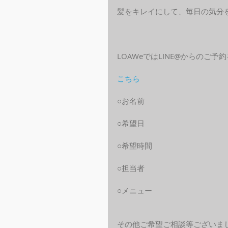
髪をキレイにして、毎日の気分
LOAWeではLINE@からのご
こちら
○お名前
○希望日
○希望時間
○担当者
○メニュー
その他ご希望ご相談等ございま