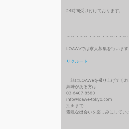
24時間受け付けております。
～～～～～～～～～～～～～～
LOAWeでは求人募集を行います
リクルート
一緒にLOAWeを盛り上げてく
興味がある方は
03-6407-8580
info@loawe-tokyo.com 
江田まで
素敵な出会いを楽しみにしてい