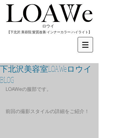
​ロウイ
​【下北沢/
美容院/髪質改善/インナーカラー/
​ハイライト】
下北沢美容室LOAWeロウイ
BLOG
LOAWeの服部です。
前回の撮影スタイルの詳細をご紹介！