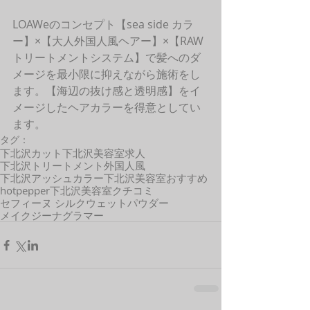
LOAWeのコンセプト【sea side カラ
ー】×【大人外国人風ヘアー】×【RAW
トリートメントシステム】で髪へのダ
メージを最小限に抑えながら施術をし
ます。【海辺の抜け感と透明感】をイ
メージしたヘアカラーを得意としてい
ます。 
タグ：
下北沢カット
下北沢美容室求人
下北沢トリートメント
外国人風
下北沢アッシュカラー
下北沢美容室おすすめ
hotpepper
下北沢美容室クチコミ
セフィーヌ シルクウェットパウダー
メイクジーナグラマー