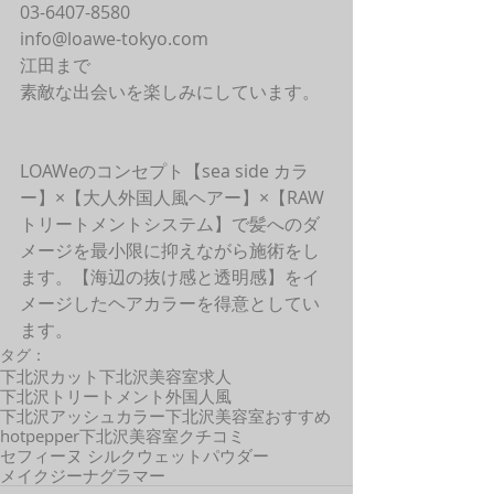
03-6407-8580
info@loawe-tokyo.com 
江田まで
素敵な出会いを楽しみにしています。
LOAWeのコンセプト【sea side カラ
ー】×【大人外国人風ヘアー】×【RAW
トリートメントシステム】で髪へのダ
メージを最小限に抑えながら施術をし
ます。【海辺の抜け感と透明感】をイ
メージしたヘアカラーを得意としてい
ます。 
タグ：
下北沢カット
下北沢美容室求人
下北沢トリートメント
外国人風
下北沢アッシュカラー
下北沢美容室おすすめ
hotpepper
下北沢美容室クチコミ
セフィーヌ シルクウェットパウダー
メイクジーナグラマー