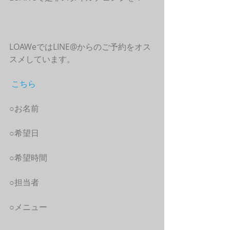
LOAWeではLINE@からのご予約をオス
スメしています。
こちら
○お名前
○希望日
○希望時間
○担当者
○メニュー