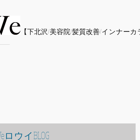
​【下北沢/
美容院/髪質改善/インナーカ
eロウイBLOG