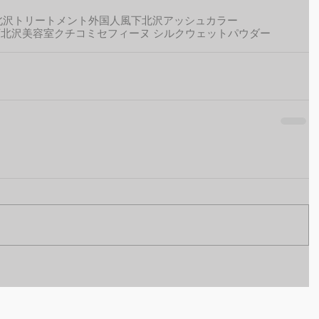
北沢トリートメント
外国人風
下北沢アッシュカラー
下北沢美容室クチコミ
セフィーヌ シルクウェットパウダー