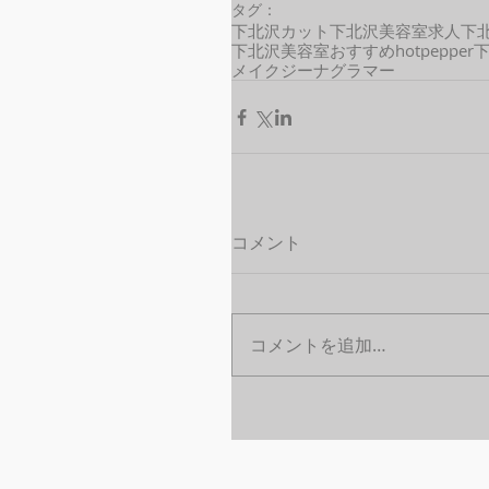
タグ：
下北沢カット
下北沢美容室求人
下
下北沢美容室おすすめ
hotpepper
メイクジーナグラマー
コメント
コメントを追加…