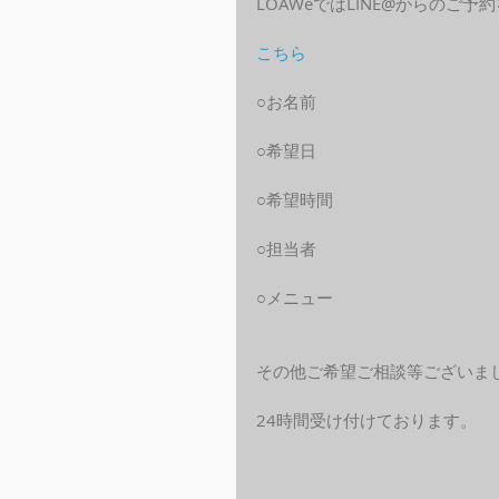
LOAWeではLINE@からのご
こちら
○お名前
○希望日
○希望時間
○担当者
○メニュー
その他ご希望ご相談等ございま
24時間受け付けております。