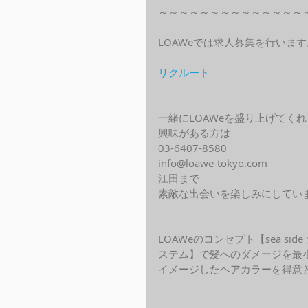
～～～～～～～～～～～～～～
LOAWeでは求人募集を行います
リクルート
一緒にLOAWeを盛り上げてく
興味がある方は
03-6407-8580
info@loawe-tokyo.com 
江田まで
素敵な出会いを楽しみにしてい
LOAWeのコンセプト【sea s
ステム】で髪へのダメージを最
イメージしたヘアカラーを得意と