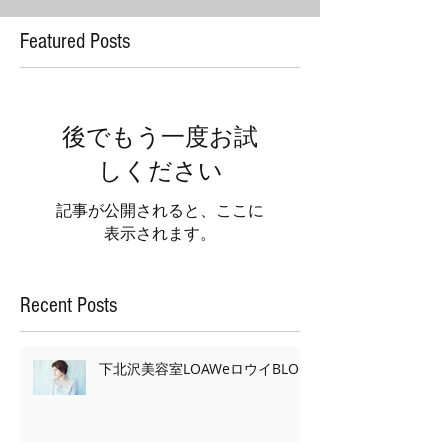
Featured Posts
後でもう一度お試
しください
記事が公開されると、ここに
表示されます。
Recent Posts
下北沢美容室LOAWeロウイBLOG