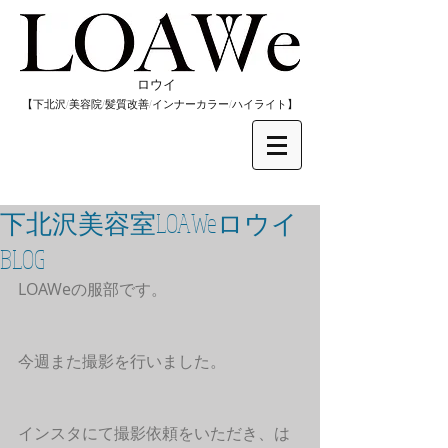
​ロウイ
​【下北沢/
美容院/髪質改善/インナーカラー/
​ハイライト】
下北沢美容室LOAWeロウイ
BLOG
LOAWeの服部です。
今週また撮影を行いました。
インスタにて撮影依頼をいただき、は