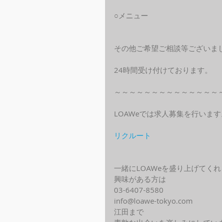
○メニュー
その他ご希望ご相談等ございま
24時間受け付けております。
～～～～～～～～～～～～～～
LOAWeでは求人募集を行います
リクルート
一緒にLOAWeを盛り上げてく
興味がある方は
03-6407-8580
info@loawe-tokyo.com 
江田まで