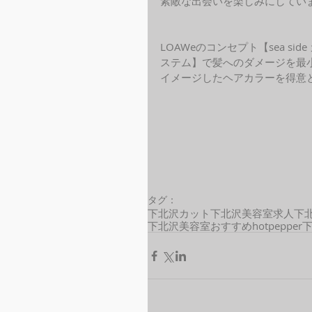
素敵な出会いを楽しみにしてい
LOAWeのコンセプト【sea s
ステム】で髪へのダメージを最
イメージしたヘアカラーを得意と
タグ：
下北沢カット
下北沢美容室求人
下
下北沢美容室おすすめ
hotpepper