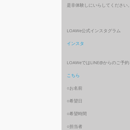
是非体験しにいらしてください
LOAWe公式インスタグラム
インスタ
LOAWeではLINE@からのご
こちら
○お名前
○希望日
○希望時間
○担当者