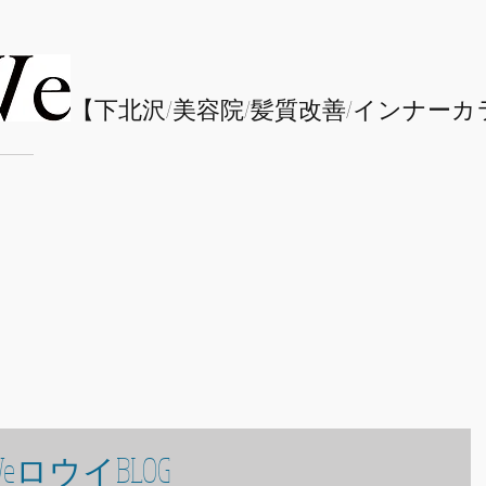
​【下北沢/
美容院/髪質改善/インナーカ
eロウイBLOG