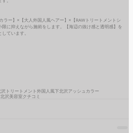
ます。
ide カラー】×【大人外国人風ヘアー】×【RAWトリートメントシ
小限に抑えながら施術をします。【海辺の抜け感と透明感】を
しています。 
北沢トリートメント
外国人風
下北沢アッシュカラー
下北沢美容室クチコミ