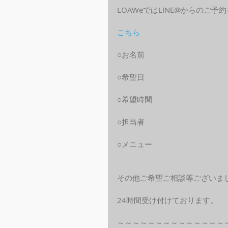
LOAWeではLINE@からのご
こちら
○お名前
○希望日
○希望時間
○担当者
○メニュー
その他ご希望ご相談等ございま
24時間受け付けております。
～～～～～～～～～～～～～～