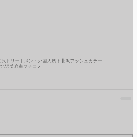
北沢トリートメント
外国人風
下北沢アッシュカラー
下北沢美容室クチコミ