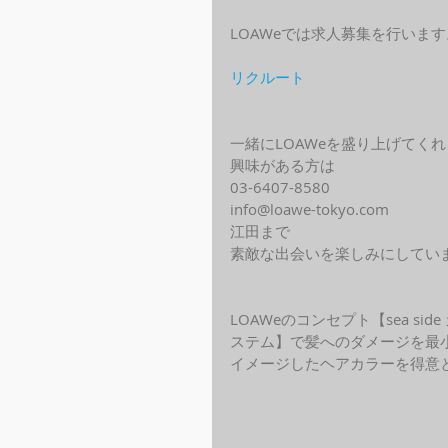
LOAWeでは求人募集を行います
リクルート
一緒にLOAWeを盛り上げてく
興味がある方は
03-6407-8580
info@loawe-tokyo.com 
江田まで
素敵な出会いを楽しみにしてい
LOAWeのコンセプト【sea s
ステム】で髪へのダメージを最
イメージしたヘアカラーを得意と