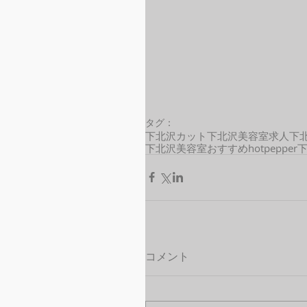
タグ：
下北沢カット
下北沢美容室求人
下
下北沢美容室おすすめ
hotpepper
コメント