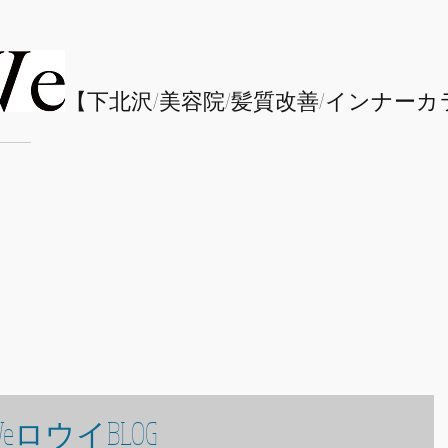
​【下北沢/
美容院/髪質改善/インナーカ
eロウイBLOG