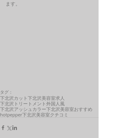
ます。 
タグ：
下北沢カット
下北沢美容室求人
下北沢トリートメント
外国人風
下北沢アッシュカラー
下北沢美容室おすすめ
hotpepper
下北沢美容室クチコミ