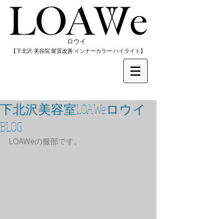
​ロウイ
​【下北沢/
美容院/髪質改善/インナーカラー/
​ハイライト】
下北沢美容室LOAWeロウイ
BLOG
LOAWeの服部です。