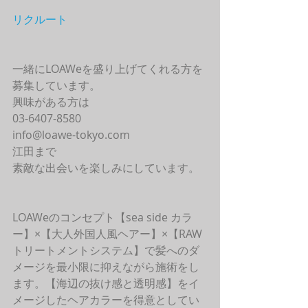
リクルート
一緒にLOAWeを盛り上げてくれる方を
募集しています。
興味がある方は
03-6407-8580
info@loawe-tokyo.com 
江田まで
素敵な出会いを楽しみにしています。
LOAWeのコンセプト【sea side カラ
ー】×【大人外国人風ヘアー】×【RAW
トリートメントシステム】で髪へのダ
メージを最小限に抑えながら施術をし
ます。【海辺の抜け感と透明感】をイ
メージしたヘアカラーを得意としてい