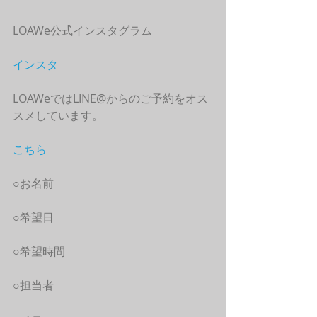
LOAWe公式インスタグラム
インスタ
LOAWeではLINE@からのご予約をオス
スメしています。
こちら
○お名前
○希望日
○希望時間
○担当者