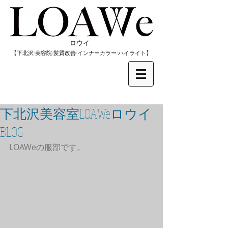
​ロウイ
​【下北沢/
美容院/髪質改善/インナーカラー/
​ハイライト】
下北沢美容室LOAWeロウイ
BLOG
LOAWeの服部です。