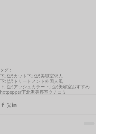
タグ：
下北沢カット
下北沢美容室求人
下北沢トリートメント
外国人風
下北沢アッシュカラー
下北沢美容室おすすめ
hotpepper
下北沢美容室クチコミ