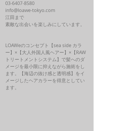
03-6407-8580
info@loawe-tokyo.com 
江田まで
素敵な出会いを楽しみにしています。
LOAWeのコンセプト【sea side カラ
ー】×【大人外国人風ヘアー】×【RAW
トリートメントシステム】で髪へのダ
メージを最小限に抑えながら施術をし
ます。【海辺の抜け感と透明感】をイ
メージしたヘアカラーを得意としてい
ます。 