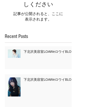
しください
記事が公開されると、ここに
表示されます。
Recent Posts
下北沢美容室LOAWeロウイBLOG
下北沢美容室LOAWeロウイBLOG